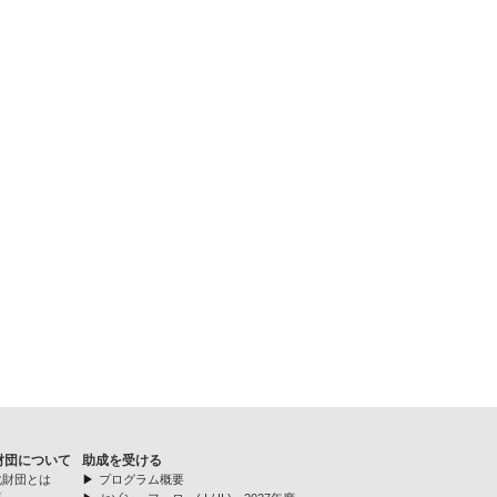
財団について
助成を受ける
化財団とは
プログラム概要