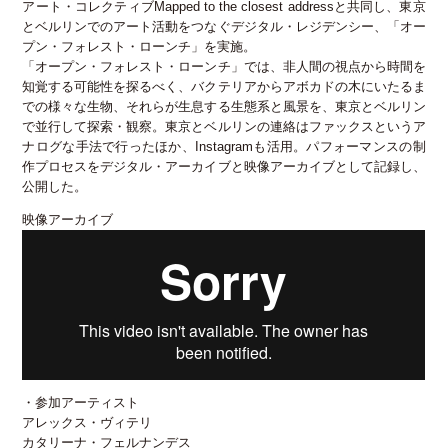
アート・コレクティブMapped to the closest addressと共同し、東京
とベルリンでのアート活動をつなぐデジタル・レジデンシー、「オー
公益財団法人 セゾン文化財団
プン・フォレスト・ローンチ」を実施。
〒135-0004 東京都江東区森下3-5-6
「オープン・フォレスト・ローンチ」では、非人間の視点から時間を
TEL:03(3535)5566 FAX:03(3535)5565
知覚する可能性を探るべく、バクテリアからアボカドの木にいたるま
[受付時間:月~金・10:00~17:00]
での様々な生物、それらが生息する生態系と風景を、東京とベルリン
で並行して探索・観察。東京とベルリンの連絡はファックスというア
ナログな手法で行ったほか、Instagramも活用。パフォーマンスの制
作プロセスをデジタル・アーカイブと映像アーカイブとして記録し、
公開した。
映像アーカイブ
・参加アーティスト
アレックス・ヴィテリ
カタリーナ・フェルナンデス