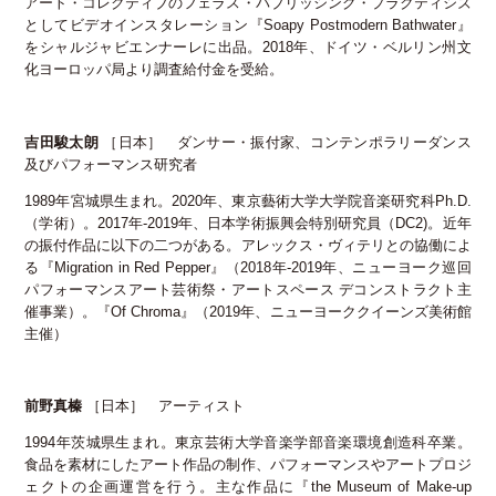
アート・コレクティブのフェラス・パブリッシング・プラクティシズ
としてビデオインスタレーション『Soapy Postmodern Bathwater』
をシャルジャビエンナーレに出品。2018年、ドイツ・ベルリン州文
化ヨーロッパ局より調査給付金を受給。
吉田駿太朗
［日本］ ダンサー・振付家、コンテンポラリーダンス
及びパフォーマンス研究者
1989年宮城県生まれ。2020年、東京藝術大学大学院音楽研究科Ph.D.
（学術）。2017年-2019年、日本学術振興会特別研究員（DC2)。近年
の振付作品に以下の二つがある。アレックス・ヴィテリとの協働によ
る『Migration in Red Pepper』（2018年-2019年、ニューヨーク巡回
パフォーマンスアート芸術祭・アートスペース デコンストラクト主
催事業）。『Of Chroma』（2019年、ニューヨーククイーンズ美術館
主催）
前野真榛
［日本］ アーティスト
1994年茨城県生まれ。東京芸術大学音楽学部音楽環境創造科卒業。
食品を素材にしたアート作品の制作、パフォーマンスやアートプロジ
ェクトの企画運営を行う。主な作品に『the Museum of Make-up