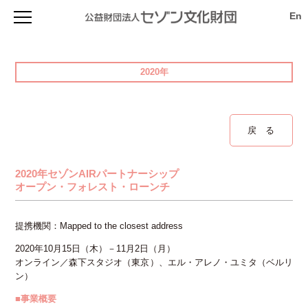
セゾン文化財団について
セゾン文化財団とは
助成を受ける
2020年
財団の概要
プログラム概要
森下スタジオ
創立者 堤清二について
セゾン・フェロー( I / II ) 2027年度
評議員・役員等名簿
TOPICS & 最新情報
ライブラリー
申請手順 2027年度（セゾン・フェローI/II）
フィナンシャル・レポート
スタジオ概要
サバティカル(休暇・充電) 2027年度
viewpoint（ニュースレター）
戻 る
セゾン・アーティスト・イン・レジデンス
財団のあゆみ
使用申込
創造環境イノベーション 2027年度
事業計画（プレスリリース）
寄付のお願い
空き状況
TOPICS & 最新情報
アーカイブ
国際プロジェクト支援 2027年度
アニュアル・レポート
アクセス
施設詳細・資料
セゾンAIR
次世代の芸術創造を活性化する研究助成 2027年度
アーカイブ
過去の事業検索
2020年セゾンAIRパートナーシップ
寄付のお願い
アクセス
海外リサーチ活動支援 2027年度
viewpoint バックナンバー
オープン・フォレスト・ローンチ
法人賛助会員の募集
助成対象者向け書類ダウンロード
申請手順 2027年（サバティカル／創造環境イノベーション／
アニュアル・レポート
個人寄付のお願い
国際プロジェクト支援／研究助成／海外リサーチ活動支援）
Mail News登録
自主製作事業
お問い合わせ
募集要項 2027年度
提携機関：Mapped to the closest address
サイト内検索
お問い合わせ 2027年度
お問い合わせ
2020年10月15日（木）－11月2日（月）
セゾン・アーティスト・イン・レジデンス 2026年度
プライバシーポリシー
オンライン／森下スタジオ（東京）、エル・アレノ・ユミタ（ベルリ
フライト・グラント 2026年度
ン）
アクセス
過去の事業検索(アーカイブ)
■事業概要