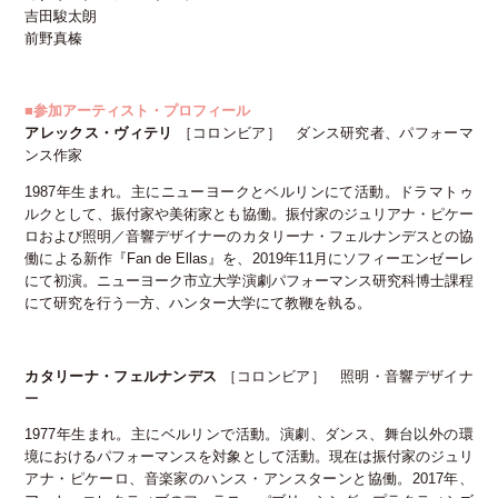
吉田駿太朗
前野真榛
■参加アーティスト・プロフィール
アレックス・ヴィテリ
［コロンビア］ ダンス研究者、パフォーマ
ンス作家
1987年生まれ。主にニューヨークとベルリンにて活動。ドラマトゥ
ルクとして、振付家や美術家とも協働。振付家のジュリアナ・ピケー
ロおよび照明／音響デザイナーのカタリーナ・フェルナンデスとの協
働による新作『Fan de Ellas』を、2019年11月にソフィーエンゼーレ
にて初演。ニューヨーク市立大学演劇パフォーマンス研究科博士課程
にて研究を行う一方、ハンター大学にて教鞭を執る。
カタリーナ・フェルナンデス
［コロンビア］ 照明・音響デザイナ
ー
1977年生まれ。主にベルリンで活動。演劇、ダンス、舞台以外の環
境におけるパフォーマンスを対象として活動。現在は振付家のジュリ
アナ・ピケーロ、音楽家のハンス・アンスターンと協働。2017年、