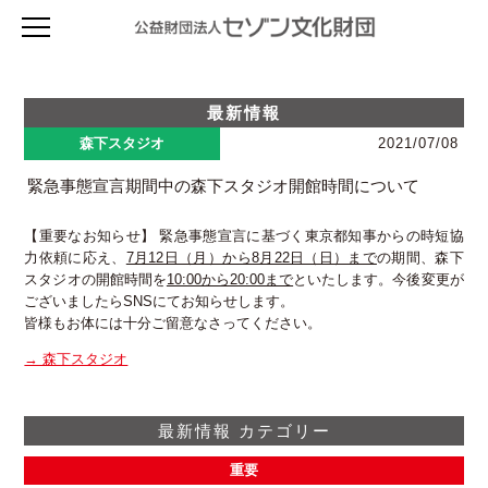
セゾン文化財団について
セゾン文化財団とは
助成を受ける
最新情報
財団の概要
プログラム概要
森下スタジオ
森下スタジオ
2021/07/08
創立者 堤清二について
セゾン・フェロー( I / II ) 2027年度
評議員・役員等名簿
TOPICS & 最新情報
ライブラリー
申請手順 2027年度（セゾン・フェローI/II）
緊急事態宣言期間中の森下スタジオ開館時間について
フィナンシャル・レポート
スタジオ概要
サバティカル(休暇・充電) 2027年度
viewpoint（ニュースレター）
セゾン・アーティスト・イン・レジデンス
財団のあゆみ
使用申込
創造環境イノベーション 2027年度
事業計画（プレスリリース）
寄付のお願い
【重要なお知らせ】 緊急事態宣言に基づく東京都知事からの時短協
空き状況
TOPICS & 最新情報
アーカイブ
国際プロジェクト支援 2027年度
アニュアル・レポート
アクセス
力依頼に応え、
7月12日（月）から8月22日（日）まで
の期間、森下
施設詳細・資料
セゾンAIR
次世代の芸術創造を活性化する研究助成 2027年度
アーカイブ
過去の事業検索
寄付のお願い
スタジオの開館時間を
10:00から20:00まで
といたします。今後変更が
アクセス
海外リサーチ活動支援 2027年度
viewpoint バックナンバー
ございましたらSNSにてお知らせします。
法人賛助会員の募集
助成対象者向け書類ダウンロード
申請手順 2027年（サバティカル／創造環境イノベーション／
アニュアル・レポート
皆様もお体には十分ご留意なさってください。
個人寄付のお願い
国際プロジェクト支援／研究助成／海外リサーチ活動支援）
Mail News登録
自主製作事業
お問い合わせ
募集要項 2027年度
→ 森下スタジオ
サイト内検索
お問い合わせ 2027年度
お問い合わせ
セゾン・アーティスト・イン・レジデンス 2026年度
プライバシーポリシー
フライト・グラント 2026年度
最新情報 カテゴリー
アクセス
過去の事業検索(アーカイブ)
重要