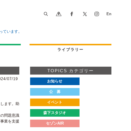
っています。
ライブラリー
TOPICS カテゴリー
024/07/19
お知らせ
公 募
イベント
催します。助
森下スタジオ
への問題意識
る事業を支援
セゾンAIR