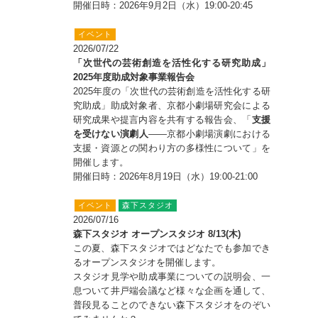
開催日時：2026年9月2日（水）19:00-20:45
イベント
2026/07/22
「次世代の芸術創造を活性化する研究助成」
2025年度助成対象事業報告会
2025年度の「次世代の芸術創造を活性化する研
究助成」助成対象者、京都小劇場研究会による
研究成果や提言内容を共有する報告会、「
支援
を受けない演劇人
――京都小劇場演劇における
支援・資源との関わり方の多様性について」を
開催します。
開催日時：2026年8月19日（水）19:00-21:00
イベント
森下スタジオ
2026/07/16
森下スタジオ オープンスタジオ 8/13(木)
この夏、森下スタジオではどなたでも参加でき
るオープンスタジオを開催します。
スタジオ見学や助成事業についての説明会、一
息ついて井戸端会議など様々な企画を通して、
普段見ることのできない森下スタジオをのぞい