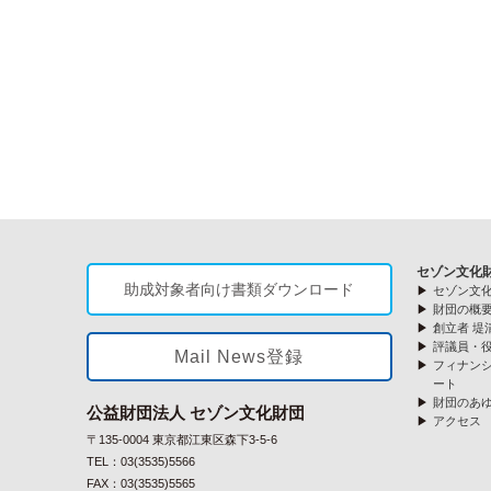
セゾン文化
助成対象者向け書類ダウンロード
セゾン文
財団の概
創立者 堤
評議員・
Mail News登録
フィナンシ
ート
財団のあ
公益財団法人 セゾン文化財団
アクセス
〒135-0004 東京都江東区森下3-5-6
TEL：03(3535)5566
FAX：03(3535)5565