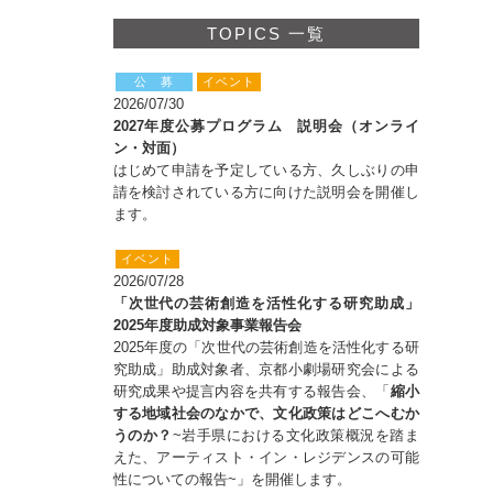
TOPICS 一覧
公 募
イベント
2026/07/30
2027年度公募プログラム 説明会（オンライ
ン・対面）
はじめて申請を予定している方、久しぶりの申
請を検討されている方に向けた説明会を開催し
ます。
イベント
2026/07/28
「次世代の芸術創造を活性化する研究助成」
2025年度助成対象事業報告会
2025年度の「次世代の芸術創造を活性化する研
究助成」助成対象者、京都小劇場研究会による
研究成果や提言内容を共有する報告会、「
縮小
する地域社会のなかで、文化政策はどこへむか
うのか？
~岩手県における文化政策概況を踏ま
えた、アーティスト・イン・レジデンスの可能
性についての報告~」を開催します。