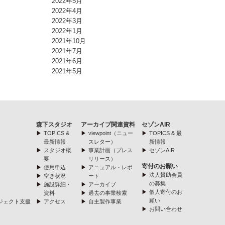
2022年5月
2022年4月
2022年3月
2022年1月
2021年10月
2021年7月
2021年6月
2021年5月
森下スタジオ
アーカイブ関連資料
セゾンAIR
TOPICS &
viewpoint（ニュー
TOPICS & 最
最新情報
スレター）
新情報
スタジオ概
事業計画（プレス
セゾンAIR
要
リリース）
寄付のお願い
使用申込
アニュアル・レポ
法人賛助会員
空き状況
ート
の募集
施設詳細・
アーカイブ
個人寄付のお
資料
過去の事業検索
願い
ジェクト支援
アクセス
自主製作事業
お問い合わせ