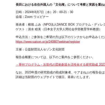
長田における在住外国人の「文化権」について考察と実践を重ね
日時：2024年8月7日（水）20：00-21：30
会場：Zoom ウェビナー
発表者：横堀 ふみ（NPO法人DANCE BOX プログラム・ディレ
ゲスト：清水 睦美（日本女子大学人間社会学部教育学科教授）
申込方法：ご参加をご希望の方は以下のリンクからお申込みくだ
https://www.saison.or.jp/240807webinar/register
主催：公益財団法人セゾン文化財団
報告会概要については、以下のご案内をご参照ください。
－寄付プログラム－次世代の芸術創造を活性化する研究助成 20
なお、2023年度の研究助成の助成対象者、ケアまねぶの報告会は202
詳細は当財団のウェブサイトで後日、発表いたします。