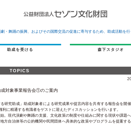
演劇・舞踊の振興、およびその国際交流の促進に寄与するため、助成活動を行
助成を受ける
森下スタジオ
TOPICS
2
度助成対象事業報告会①のご案内
化する研究助成」助成対象者による研究成果や提言内容を共有する報告会を開
権利に精通する有識者をゲストに迎えたディスカッションを行います。
開始。現代演劇や舞踊の支援、文化政策の制度や仕組みに関する現状や課題
や地方自治体等の公的機関や民間団体へ具体的な政策やプログラムを提案す