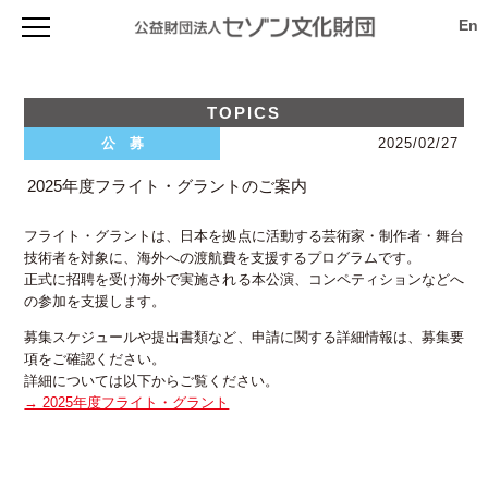
セゾン文化財団について
セゾン文化財団とは
助成を受ける
TOPICS
財団の概要
プログラム概要
森下スタジオ
公 募
2025/02/27
創立者 堤清二について
セゾン・フェロー( I / II ) 2027年度
評議員・役員等名簿
TOPICS & 最新情報
ライブラリー
申請手順 2027年度（セゾン・フェローI/II）
2025年度フライト・グラントのご案内
フィナンシャル・レポート
スタジオ概要
サバティカル(休暇・充電) 2027年度
viewpoint（ニュースレター）
セゾン・アーティスト・イン・レジデンス
財団のあゆみ
使用申込
創造環境イノベーション 2027年度
事業計画（プレスリリース）
寄付のお願い
フライト・グラントは、日本を拠点に活動する芸術家・制作者・舞台
空き状況
TOPICS & 最新情報
アーカイブ
国際プロジェクト支援 2027年度
アニュアル・レポート
アクセス
技術者を対象に、海外への渡航費を支援するプログラムです。
施設詳細・資料
セゾンAIR
次世代の芸術創造を活性化する研究助成 2027年度
アーカイブ
過去の事業検索
寄付のお願い
正式に招聘を受け海外で実施される本公演、コンペティションなどへ
アクセス
海外リサーチ活動支援 2027年度
viewpoint バックナンバー
の参加を支援します。
法人賛助会員の募集
助成対象者向け書類ダウンロード
申請手順 2027年（サバティカル／創造環境イノベーション／
アニュアル・レポート
個人寄付のお願い
国際プロジェクト支援／研究助成／海外リサーチ活動支援）
Mail News登録
募集スケジュールや提出書類など、申請に関する詳細情報は、募集要
自主製作事業
お問い合わせ
募集要項 2027年度
項をご確認ください。
サイト内検索
お問い合わせ 2027年度
詳細については以下からご覧ください。
お問い合わせ
セゾン・アーティスト・イン・レジデンス 2026年度
→ 2025年度フライト・グラント
プライバシーポリシー
フライト・グラント 2026年度
アクセス
過去の事業検索(アーカイブ)