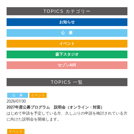
公益財団法人 セゾン文化財団
TOPICS カテゴリー
〒135-0004 東京都江東区森下3-5-6
TEL:03(3535)5566 FAX:03(3535)5565
お知らせ
[受付時間:月~金・10:00~17:00]
公 募
イベント
森下スタジオ
セゾンAIR
TOPICS 一覧
公 募
イベント
2026/07/30
2027年度公募プログラム 説明会（オンライン・対面）
はじめて申請を予定している方、久しぶりの申請を検討されている方
に向けた説明会を開催します。
イベント