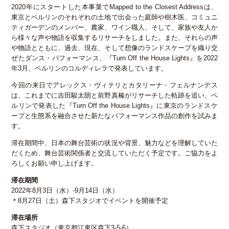
2020年にスタートした本事業でMapped to the Closest Addressは、
公益財団法人 セゾン文化財団
東京とベルリンのそれぞれの土地で出会った庭師や樹木医、コミュニ
〒135-0004 東京都江東区森下3-5-6
ティガーデンのメンバー、農家、ワイン職人、そして、家族や友人か
TEL:03(3535)5566 FAX:03(3535)5565
ら様々な声や物語を収集するリサーチをしました。また、それらの声
[受付時間:月~金・10:00~17:00]
や物語とともに、過去、現在、そして想像のランドスケープを織り交
ぜたダンス・パフォーマンス、『Turn Off the House Lights』を2022
年3月、ベルリンのコルディレラで発表しています。
今回の来日でアレックス・ヴィテリとカタリーナ・フェルナンデス
は、これまでに吉田駿太朗と前野真榛がリサーチした軌跡を追い、ベ
ルリンで発表した『Turn Off the House Lights』に東京のランドスケ
ープと生態系を融合させた新たなパフォーマンス作品の創作を試みま
す。
滞在期間中、日本の舞台芸術の状況や背景、魅力などを理解していた
だくため、舞台芸術関係者と交流していただく予定です。ご協力をよ
ろしくお願い申し上げます。
滞在期間
2022年8月3日（水）‐9月14日（水）
＊8月27日（土）森下スタジオでイベントを開催予定
滞在場所
森下スタジオ（東京都江東区森下3-5-6）