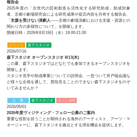
報告会
2025年度の「次世代の芸術創造を活性化する研究助成」助成対象
者、京都小劇場研究会による研究成果や提言内容を共有する報告会、
「
支援を受けない演劇人
――京都小劇場演劇における支援・資源との
関わり方の多様性について」を開催します。
開催日時：2026年8月19日（水）19:00-21:00
イベント
森下スタジオ
2026/07/16
森下スタジオ オープンスタジオ 8/13(木)
この夏、森下スタジオではどなたでも参加できるオープンスタジオを
開催します。
スタジオ見学や助成事業についての説明会、一息ついて井戸端会議な
ど様々な企画を通して、普段見ることのできない森下スタジオをのぞ
いてみませんか？
公 募
森下スタジオ
セゾンAIR
2026/05/01
2026年度ヴィジティング・フェロー公募のご案内
重要な役割を担うことが期待される海外のアーティスト、アーツ・マ
ネージャーに、森下スタジオを拠点とする滞在機会を提供します。