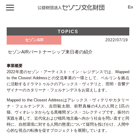
セゾン文化財団について
セゾン文化財団とは
助成を受ける
TOPICS
財団の概要
プログラム概要
森下スタジオ
セゾンAIR
2022/07/19
創立者 堤清二について
セゾン・フェロー( I / II ) 2027年度
評議員・役員等名簿
TOPICS & 最新情報
ライブラリー
申請手順 2027年度（セゾン・フェローI/II）
セゾンAIRパートナーシップ来日者の紹介
フィナンシャル・レポート
スタジオ概要
サバティカル(休暇・充電) 2027年度
viewpoint（ニュースレター）
セゾン・アーティスト・イン・レジデンス
財団のあゆみ
使用申込
創造環境イノベーション 2027年度
事業計画（プレスリリース）
寄付のお願い
事業概要
空き状況
TOPICS & 最新情報
アーカイブ
国際プロジェクト支援 2027年度
アニュアル・レポート
アクセス
2022年度のセゾン・アーティスト・イン・レジデンスでは、Mapped
施設詳細・資料
セゾンAIR
次世代の芸術創造を活性化する研究助成 2027年度
アーカイブ
過去の事業検索
寄付のお願い
to the Closest Addressとの交流事業の一環として、ベルリンを拠点
アクセス
海外リサーチ活動支援 2027年度
viewpoint バックナンバー
に活動するドラマトゥルクのアレックス・ヴィテリと、照明・音響デ
法人賛助会員の募集
助成対象者向け書類ダウンロード
申請手順 2027年（サバティカル／創造環境イノベーション／
アニュアル・レポート
ザイナーのカタリーナ・フェルナンデスをお迎えします。
個人寄付のお願い
国際プロジェクト支援／研究助成／海外リサーチ活動支援）
Mail News登録
自主製作事業
お問い合わせ
お問い合わせ 2027年度
Mapped to the Closest Addressはアレックス・ヴィテリやカタリー
サイト内検索
セゾン・アーティスト・イン・レジデンス 2026年度
ナ・フェルナンデス、吉田駿太朗、前野真榛の4人の人間と1匹の
お問い合わせ
フライト・グラント 2026年度
猫、ヴィオレッタからなる異種間ダンス・コレクティブです。振付の
プライバシーポリシー
過去の事業検索(アーカイブ)
実践を通して、近代化および植民地主義へ向かう社会を問い直すと同
アクセス
時に、自然環境に対する人間の態度について疑問を投げかけ、人間中
心的な視点の転換を促すプロジェクトを展開しています。