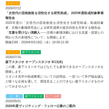
イベント
2026/07/22
「次世代の芸術創造を活性化する研究助成」 2025年度助成対象事業
報告会
2025年度の「次世代の芸術創造を活性化する研究助成」助成対象
者、京都小劇場研究会による研究成果や提言内容を共有する報告会、
「
支援を受けない演劇人
――京都小劇場演劇における支援・資源との
関わり方の多様性について」を開催します。
開催日時：2026年8月19日（水）19:00-21:00
イベント
森下スタジオ
2026/07/16
森下スタジオ オープンスタジオ 8/13(木)
この夏、森下スタジオではどなたでも参加できるオープンスタジオを
開催します。
スタジオ見学や助成事業についての説明会、一息ついて井戸端会議な
ど様々な企画を通して、普段見ることのできない森下スタジオをのぞ
いてみませんか？
公 募
森下スタジオ
セゾンAIR
2026/05/01
2026年度ヴィジティング・フェロー公募のご案内