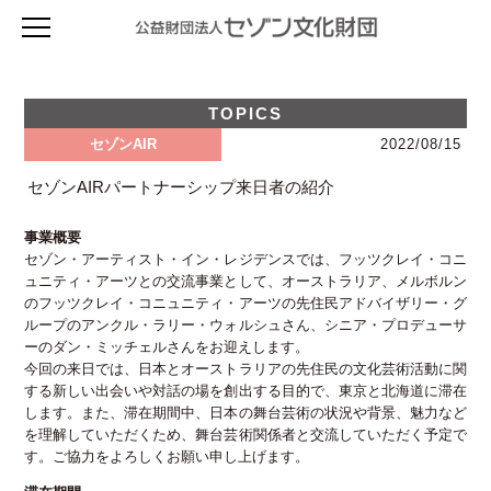
セゾン文化財団について
セゾン文化財団とは
助成を受ける
TOPICS
財団の概要
プログラム概要
森下スタジオ
セゾンAIR
2022/08/15
創立者 堤清二について
セゾン・フェロー( I / II ) 2027年度
評議員・役員等名簿
TOPICS & 最新情報
ライブラリー
申請手順 2027年度（セゾン・フェローI/II）
セゾンAIRパートナーシップ来日者の紹介
フィナンシャル・レポート
スタジオ概要
サバティカル(休暇・充電) 2027年度
viewpoint（ニュースレター）
セゾン・アーティスト・イン・レジデンス
財団のあゆみ
使用申込
創造環境イノベーション 2027年度
事業計画（プレスリリース）
寄付のお願い
事業概要
空き状況
TOPICS & 最新情報
アーカイブ
国際プロジェクト支援 2027年度
アニュアル・レポート
アクセス
セゾン・アーティスト・イン・レジデンスでは、フッツクレイ・コニ
施設詳細・資料
セゾンAIR
次世代の芸術創造を活性化する研究助成 2027年度
アーカイブ
過去の事業検索
寄付のお願い
ュニティ・アーツとの交流事業として、オーストラリア、メルボルン
アクセス
海外リサーチ活動支援 2027年度
viewpoint バックナンバー
のフッツクレイ・コニュニティ・アーツの先住民アドバイザリー・グ
法人賛助会員の募集
助成対象者向け書類ダウンロード
申請手順 2027年（サバティカル／創造環境イノベーション／
アニュアル・レポート
ループのアンクル・ラリー・ウォルシュさん、シニア・プロデューサ
個人寄付のお願い
国際プロジェクト支援／研究助成／海外リサーチ活動支援）
Mail News登録
自主製作事業
ーのダン・ミッチェルさんをお迎えします。
お問い合わせ
募集要項 2027年度
サイト内検索
今回の来日では、日本とオーストラリアの先住民の文化芸術活動に関
お問い合わせ 2027年度
する新しい出会いや対話の場を創出する目的で、東京と北海道に滞在
お問い合わせ
セゾン・アーティスト・イン・レジデンス 2026年度
します。また、滞在期間中、日本の舞台芸術の状況や背景、魅力など
プライバシーポリシー
フライト・グラント 2026年度
を理解していただくため、舞台芸術関係者と交流していただく予定で
アクセス
過去の事業検索(アーカイブ)
す。ご協力をよろしくお願い申し上げます。