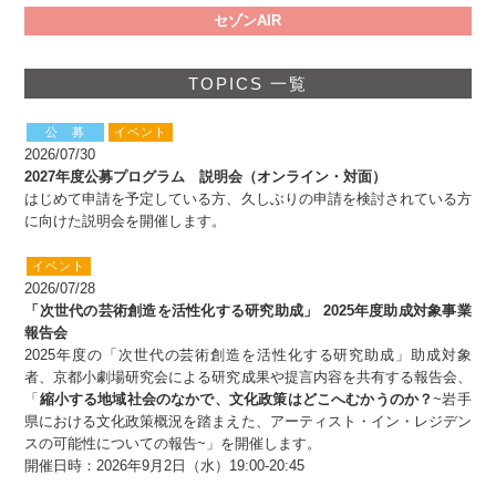
セゾンAIR
TOPICS 一覧
公 募
イベント
2026/07/30
2027年度公募プログラム 説明会（オンライン・対面）
はじめて申請を予定している方、久しぶりの申請を検討されている方
に向けた説明会を開催します。
イベント
2026/07/28
「次世代の芸術創造を活性化する研究助成」 2025年度助成対象事業
報告会
2025年度の「次世代の芸術創造を活性化する研究助成」助成対象
者、京都小劇場研究会による研究成果や提言内容を共有する報告会、
「
縮小する地域社会のなかで、文化政策はどこへむかうのか？
~岩手
県における文化政策概況を踏まえた、アーティスト・イン・レジデン
スの可能性についての報告~」を開催します。
開催日時：2026年9月2日（水）19:00-20:45