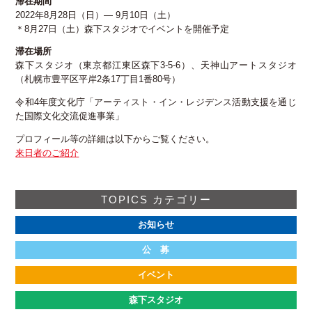
滞在期間
2022年8月28日（日）― 9月10日（土）
公益財団法人 セゾン文化財団
＊8月27日（土）森下スタジオでイベントを開催予定
〒135-0004 東京都江東区森下3-5-6
TEL:03(3535)5566 FAX:03(3535)5565
滞在場所
[受付時間:月~金・10:00~17:00]
森下スタジオ（東京都江東区森下3-5-6）、天神山アートスタジオ
（札幌市豊平区平岸2条17丁目1番80号）
令和4年度文化庁「アーティスト・イン・レジデンス活動支援を通じ
た国際文化交流促進事業」
プロフィール等の詳細は以下からご覧ください。
来日者のご紹介
TOPICS カテゴリー
お知らせ
公 募
イベント
森下スタジオ